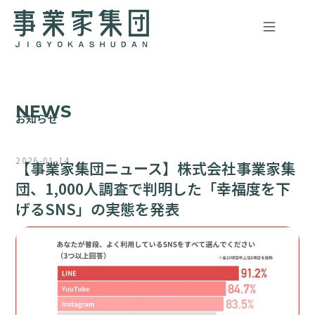
内
容
を
ス
キ
ッ
NEWS
プ
お知らせ
2026-01-14
【事業家集団ニュース】株式会社事業家集
団、1,000人調査で判明した「幸福度を下
げるSNS」の実態を発表